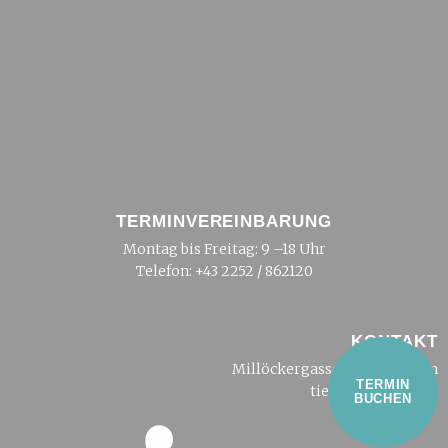
TERMINVEREINBARUNG
Montag bis Freitag: 9 –18 Uhr
Telefon:
+43 2252 / 862120
KONTAKT
Millöckergasse 2, 2500 Baden
TERMIN
tierarzt@dreier.at
BUCHEN