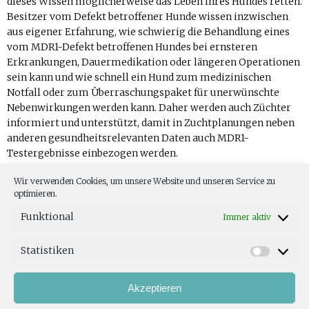
dieses Wissen möglicherweise das Leben ihres Hundes retten.
Besitzer vom Defekt betroffener Hunde wissen inzwischen
aus eigener Erfahrung, wie schwierig die Behandlung eines
vom MDR1-Defekt betroffenen Hundes bei ernsteren
Erkrankungen, Dauermedikation oder längeren Operationen
sein kann und wie schnell ein Hund zum medizinischen
Notfall oder zum Überraschungspaket für unerwünschte
Nebenwirkungen werden kann. Daher werden auch Züchter
informiert und unterstützt, damit in Zuchtplanungen neben
anderen gesundheitsrelevanten Daten auch MDR1-
Testergebnisse einbezogen werden.
Ziel
ist, dass weniger und auf Dauer keine MDR1 -/- Welpen
Wir verwenden Cookies, um unsere Website und unseren Service zu
mehr geboren werden.
optimieren.
Funktional
Immer aktiv
Statistiken
HAUSTIERWISSEN
Weitere Artikel
Akzeptieren