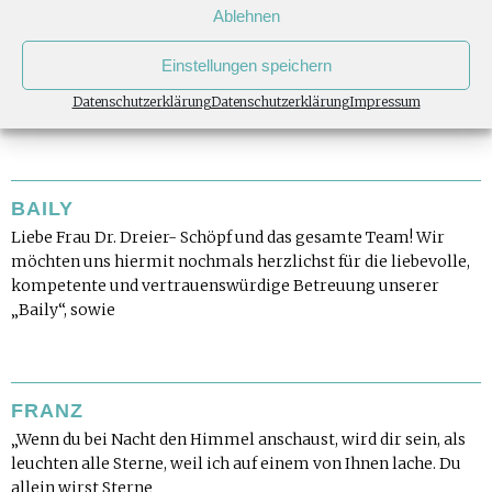
Ablehnen
HANNIBAL
Liebe Frau Dr. Dreier-Schöpf, liebe Frau Dr. Unger, Ich habe
Einstellungen speichern
wieder Appetit, fresse wieder voller Aufregung und habe
Datenschutzerklärung
Datenschutzerklärung
Impressum
wieder viel Lebensqualität. Vielen Dank für die
BAILY
Liebe Frau Dr. Dreier- Schöpf und das gesamte Team! Wir
möchten uns hiermit nochmals herzlichst für die liebevolle,
kompetente und vertrauenswürdige Betreuung unserer
„Baily“, sowie
FRANZ
„Wenn du bei Nacht den Himmel anschaust, wird dir sein, als
leuchten alle Sterne, weil ich auf einem von Ihnen lache. Du
allein wirst Sterne