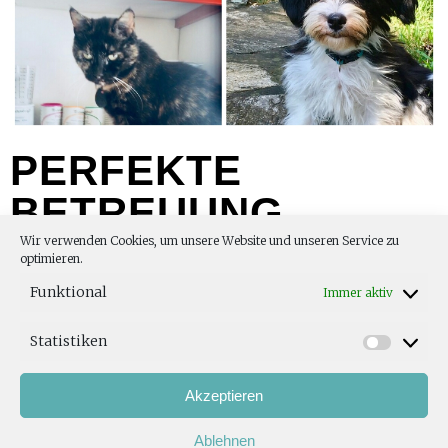
PERFEKTE
BETREUUNG
Wir verwenden Cookies, um unsere Website und unseren Service zu
optimieren.
Funktional
Immer aktiv
Mit der perfekten Betreuung unserer Tiere in der
Tierarztpraxis Dr.Dreier-Schöpf haben alle unsere Tiere ein
Statistiken
glückliches und langes Leben.“
Akzeptieren
Ablehnen