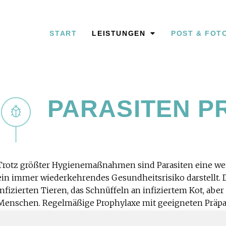
START
LEISTUNGEN
POST & FOT
PARASITEN P
Trotz größter Hygienemaßnahmen sind Parasiten eine weit
ein immer wiederkehrendes Gesundheitsrisiko darstellt. 
infizierten Tieren, das Schnüffeln an infiziertem Kot, ab
Menschen. Regelmäßige Prophylaxe mit geeigneten Präpar
Zecken und Milben. Diese sind blutsaugende Parasiten, di