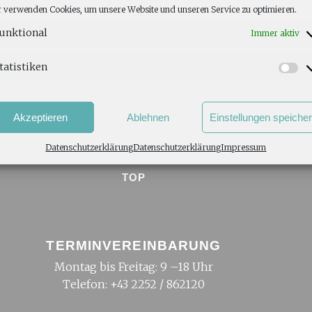
verursachen und so Hautentzündungen und Allergien her
 verwenden Cookies, um unsere Website und unseren Service zu optimieren.
persönlich, wie Sie Ihren Hund oder Ihre Katze vor Paras
unktional
Immer aktiv
tatistiken
Akzeptieren
Ablehnen
Einstellungen speiche
Datenschutzerklärung
Datenschutzerklärung
Impressum
TOP
TERMINVEREINBARUNG
Montag bis Freitag: 9 –18 Uhr
Telefon:
+43 2252 / 862120