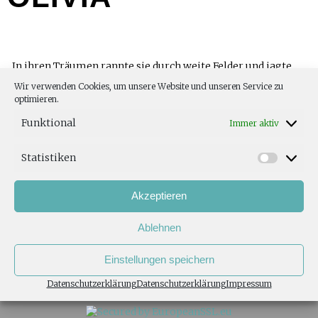
„In ihren Träumen rannte sie durch weite Felder und jagte
Mäuse, was ihr im Leben zuletzt verwehrt blieb.“ (Julia G.)
Wir verwenden Cookies, um unsere Website und unseren Service zu
optimieren.
Funktional
Immer aktiv
Statistiken
TOP
Akzeptieren
Ablehnen
IMPRESSUM
DATENSCHUTZERKLÄRUNG
Einstellungen speichern
Datenschutzerklärung
Datenschutzerklärung
Impressum