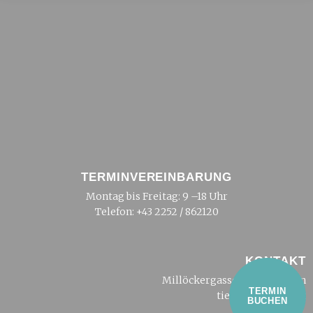
TERMINVEREINBARUNG
Montag bis Freitag: 9 –18 Uhr
Telefon:
+43 2252 / 862120
KONTAKT
Millöckergasse 2, 2500 Baden
TERMIN
tierarzt@dreier.at
BUCHEN