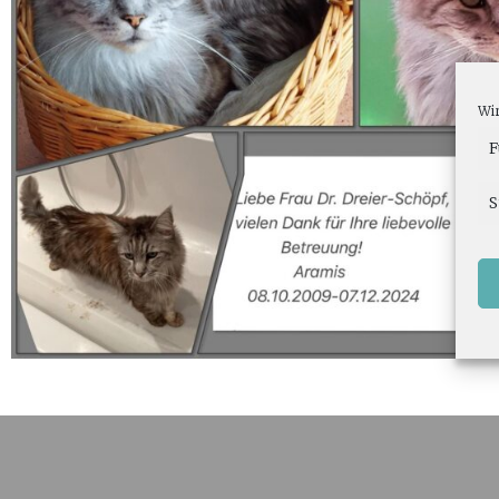
Wir
F
S