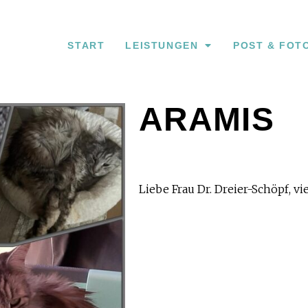
START
LEISTUNGEN
POST & FOT
ARAMIS
Liebe Frau Dr. Dreier-Schöpf, v