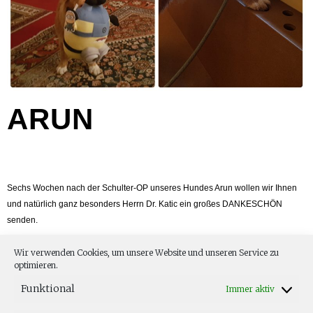
ARUN
Sechs Wochen nach der Schulter-OP unseres Hundes Arun wollen wir Ihnen
und natürlich ganz besonders Herrn Dr. Katic ein großes DANKESCHÖN
senden.
Wir verwenden Cookies, um unsere Website und unseren Service zu
Arun geht es – abgesehen von noch leichtem Hinken nach längerem
optimieren.
Gehen/Laufen – sehr gut und vergnügt!
Funktional
Immer aktiv
Die Fotos zeigen Arun „besorgt“ vor der OP in ihrem Wartezimmer, nach der OP