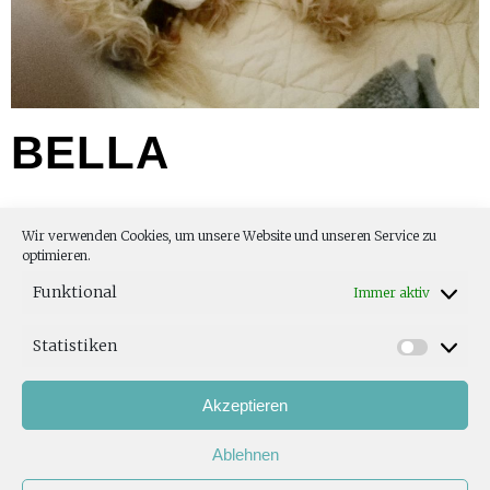
BELLA
Wir verwenden Cookies, um unsere Website und unseren Service zu
optimieren.
Bella und den Kleinen geht es ausgezeichnet. Sie konnte die
erst Nacht fast durchschlafen und ist wieder am
Funktional
Immer aktiv
Familienleben interessiert.
Nochmals Herzlichen Dank, Fam. S.
Statistiken
Akzeptieren
Ablehnen
TOP