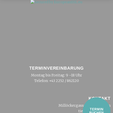
TERMINVEREINBARUNG
Montag bis Freitag: 9 –18 Uhr
Telefon:
+43 2252 / 862120
KONTAKT
Millöckergasse 2, 2500 Baden
TERMIN
tierarzt@dreier.at
BUCHEN