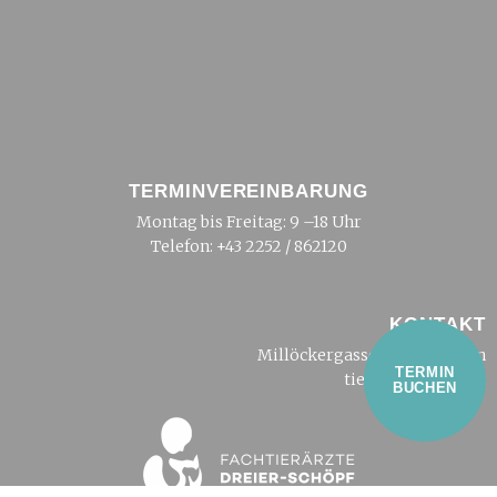
TERMINVEREINBARUNG
Montag bis Freitag: 9 –18 Uhr
Telefon:
+43 2252 / 862120
KONTAKT
Millöckergasse 2, 2500 Baden
TERMIN
tierarzt@dreier.at
BUCHEN