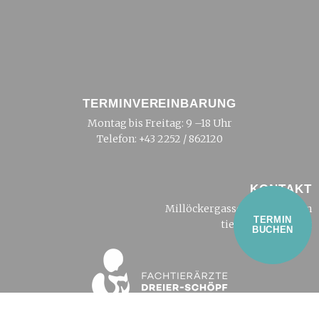
TERMINVEREINBARUNG
Montag bis Freitag: 9 –18 Uhr
Telefon:
+43 2252 / 862120
KONTAKT
Millöckergasse 2, 2500 Baden
TERMIN
tierarzt@dreier.at
BUCHEN