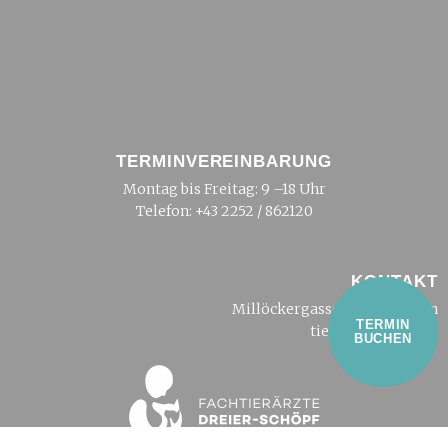
TERMINVEREINBARUNG
Montag bis Freitag: 9 –18 Uhr
Telefon:
+43 2252 / 862120
KONTAKT
Millöckergasse 2, 2500 Baden
TERMIN
tierarzt@dreier.at
BUCHEN