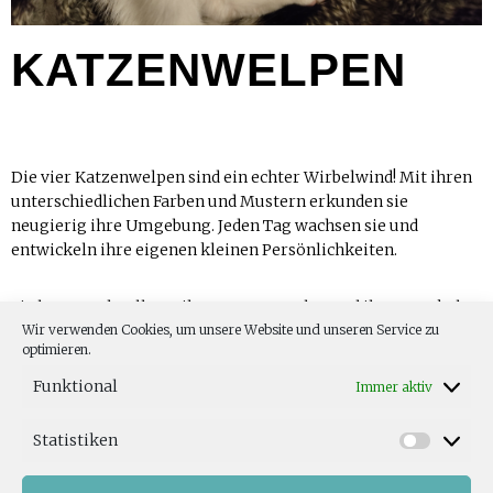
KATZENWELPEN
Die vier Katzenwelpen sind ein echter Wirbelwind! Mit ihren
unterschiedlichen Farben und Mustern erkunden sie
neugierig ihre Umgebung. Jeden Tag wachsen sie und
entwickeln ihre eigenen kleinen Persönlichkeiten.
Sie lernen schnell von ihrer Mutter Helga und ihrem Onkel
Wir verwenden Cookies, um unsere Website und unseren Service zu
Ferdl und entdecken die Welt um sich herum, von der ersten
optimieren.
Fütterung bis zu den ersten tapsigen Schritten. Wir bedanken
uns herzlich für die liebevolle Betreuung, mittlerweile in der
Funktional
Immer aktiv
3. Generation.
Statistiken