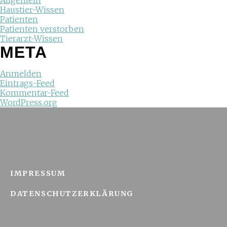
Allgemein
Haustier-Wissen
Patienten
Patienten verstorben
Tierarzt-Wissen
META
Anmelden
Eintrags-Feed
Kommentar-Feed
WordPress.org
IMPRESSUM
DATENSCHUTZERKLÄRUNG