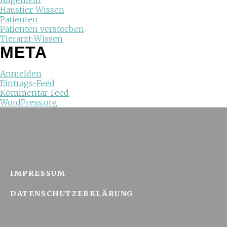
Allgemein
Haustier-Wissen
Patienten
Patienten verstorben
Tierarzt-Wissen
META
Anmelden
Eintrags-Feed
Kommentar-Feed
WordPress.org
IMPRESSUM
DATENSCHUTZERKLÄRUNG