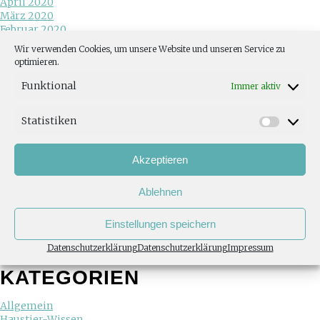
April 2020
März 2020
Februar 2020
Juni 2019
Wir verwenden Cookies, um unsere Website und unseren Service zu
Mai 2019
optimieren.
Januar 2019
Dezember 2018
Funktional
Immer aktiv
November 2018
Oktober 2018
Statistiken
August 2018
Juni 2018
Mai 2018
Akzeptieren
April 2018
Februar 2018
Ablehnen
Januar 2018
November 2017
Juli 2017
Einstellungen speichern
Mai 2017
März 2017
Datenschutzerklärung
Datenschutzerklärung
Impressum
November 2013
KATEGORIEN
Allgemein
Haustier-Wissen