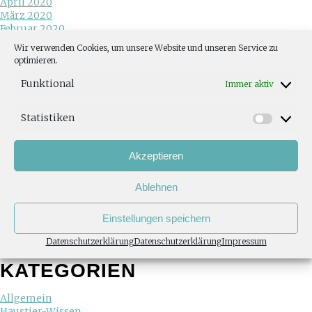
April 2020
März 2020
Februar 2020
Juni 2019
Wir verwenden Cookies, um unsere Website und unseren Service zu
Mai 2019
optimieren.
Januar 2019
Dezember 2018
Funktional
Immer aktiv
November 2018
Oktober 2018
Statistiken
August 2018
Juni 2018
Mai 2018
Akzeptieren
April 2018
Februar 2018
Ablehnen
Januar 2018
November 2017
Juli 2017
Einstellungen speichern
Mai 2017
März 2017
Datenschutzerklärung
Datenschutzerklärung
Impressum
November 2013
KATEGORIEN
Allgemein
Haustier-Wissen