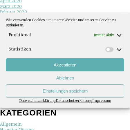
April 2020
März 2020
Februar 2020
Juni 2019
Wir verwenden Cookies, um unsere Website und unseren Service zu
Mai 2019
optimieren.
Januar 2019
Dezember 2018
Funktional
Immer aktiv
November 2018
Oktober 2018
Statistiken
August 2018
Juni 2018
Mai 2018
Akzeptieren
April 2018
Februar 2018
Ablehnen
Januar 2018
November 2017
Juli 2017
Einstellungen speichern
Mai 2017
März 2017
Datenschutzerklärung
Datenschutzerklärung
Impressum
November 2013
KATEGORIEN
Allgemein
Haustier-Wissen