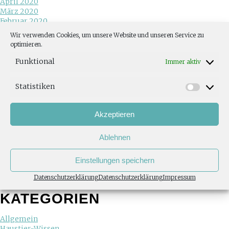
April 2020
März 2020
Februar 2020
Juni 2019
Wir verwenden Cookies, um unsere Website und unseren Service zu
Mai 2019
optimieren.
Januar 2019
Dezember 2018
Funktional
Immer aktiv
November 2018
Oktober 2018
Statistiken
August 2018
Juni 2018
Mai 2018
Akzeptieren
April 2018
Februar 2018
Ablehnen
Januar 2018
November 2017
Juli 2017
Einstellungen speichern
Mai 2017
März 2017
Datenschutzerklärung
Datenschutzerklärung
Impressum
November 2013
KATEGORIEN
Allgemein
Haustier-Wissen