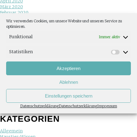
April 2020
März 2020
Februar 2020
Juni 2019
Wir verwenden Cookies, um unsere Website und unseren Service zu
Mai 2019
optimieren.
Januar 2019
Dezember 2018
Funktional
Immer aktiv
November 2018
Oktober 2018
Statistiken
August 2018
Juni 2018
Mai 2018
Akzeptieren
April 2018
Februar 2018
Ablehnen
Januar 2018
November 2017
Juli 2017
Einstellungen speichern
Mai 2017
März 2017
Datenschutzerklärung
Datenschutzerklärung
Impressum
November 2013
KATEGORIEN
Allgemein
Haustier-Wissen